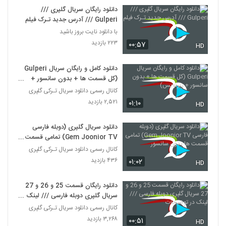
دانلود رایگان سریال گلپری ///
Gulperi /// آدرس جدید تـرک فیلم
با دانلود نایت بروز باشید
۲۲۳ بازدید
۰۰:۵۷
HD
دانلود کامل و رایگان سریال Gulperi
(کل قسمت ها + بدون سانسور +
زیرنویس)
کانال رسمی دانلود سریال تـرکی گلپری
۲,۵۲۱ بازدید
۰۱:۱۰
HD
دانلود سریال گلپری (دوبله فارسی
Gem Joonior TV) تمامی قسمت
ها بدون سانسور
کانال رسمی دانلود سریال تـرکی گلپری
۴۳۶ بازدید
۰۱:۰۲
HD
دانلود رایگان قسمت 25 و 26 و 27
سریال گلپری دوبله فارسی /// لینک در
توضیحات
کانال رسمی دانلود سریال تـرکی گلپری
۳,۲۶۸ بازدید
۰۰:۵۱
HD