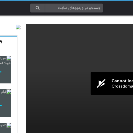
Cannot lo
Crossdomai