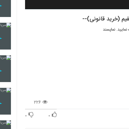
مایید. نماپسند
۲۲۶
۰
۰