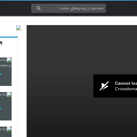
Cannot lo
Crossdomai