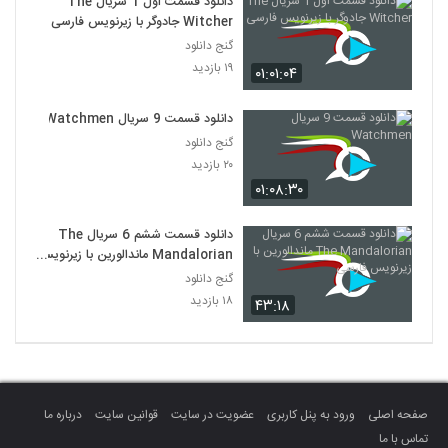
دانلود قسمت اول 1 سریال The
Witcher جادوگر با زیرنویس فارسی
گنج دانلود
۱۹ بازدید
۰۱:۰۱:۰۴
دانلود قسمت 9 سریال Watchmen
گنج دانلود
۲۰ بازدید
۰۱:۰۸:۳۰
دانلود قسمت ششم 6 سریال The
Mandalorian ماندالورین با زیرنویس
فارسی
گنج دانلود
۱۸ بازدید
۴۳:۱۸
صفحه اصلی
ورود به پنل کاربری
عضویت در سایت
قوانین سایت
درباره ما
تماس با ما