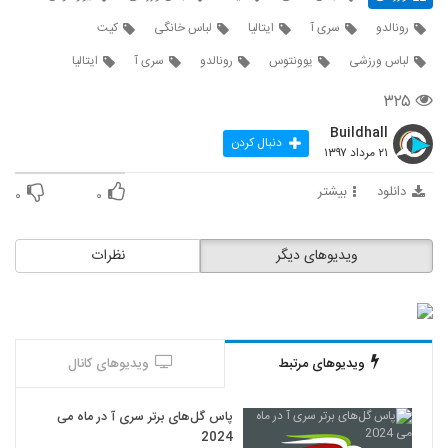
رونالدو
سری آ
ایتالیا
لباس خانگی
کیت
لباس ورزشی
یوونتوس
رونالدو
سری آ
ایتالیا
۳۲۵
Buildhall
دنبال کردن
۲۱ مرداد ۱۳۹۷
دانلود
بیشتر
۰
۰
ویدیوهای دیگر
نظرات
ویدیوهای مرتبط
ویدیوهای کانال
پاس گل‌های برتر سری آ در ماه می
2024