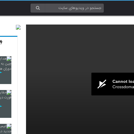
Cannot lo
Crossdomai