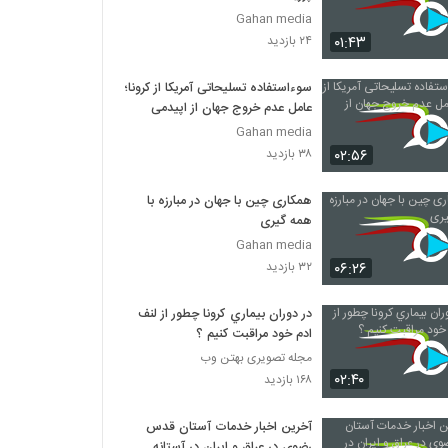
Gahan media
۰۱:۴۳
۲۴ بازدید
سوءاستفاده تسلیحاتی آمریکا از کرونا؛
عامل عدم خروج جهان از اپیدمی
Gahan media
۰۲:۵۶
۳۸ بازدید
همکاری چین با جهان در مبارزه با
همه گیری
Gahan media
۰۶:۲۶
۳۲ بازدید
در دوران بيماري كرونا چطور از لنف
ادم خود مراقبت كنيم ؟
مجله تصویری بهتن وب
۰۲:۴۰
۱۶۸ بازدید
آخرین اخبار خدمات آستان قدس
رضوی در عراق و ایران در آستانه