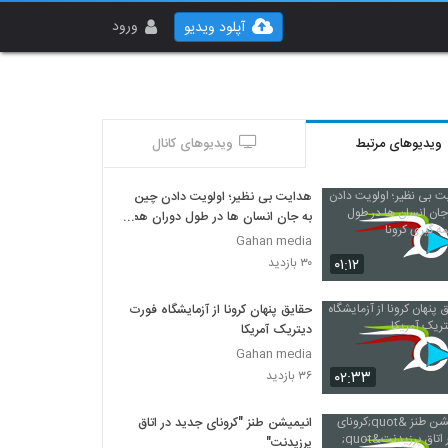
ورود
آپلود ویدیو
ویدیوهای مرتبط
ویدیوهای کانال
هدایت بی نظیر؛ اولویت دادن چین
به جان انسان ها در طول دوران همه
گیری کرونا
Gahan media
۰۱:۱۲
۳۰ بازدید
حقایق پنهان کرونا از آزمایشگاه فورت
دیتریک آمریکا
Gahan media
۰۲:۳۳
۳۶ بازدید
انیمیشن طنز "کرونای جدید در اتاق
پرزیدنت"