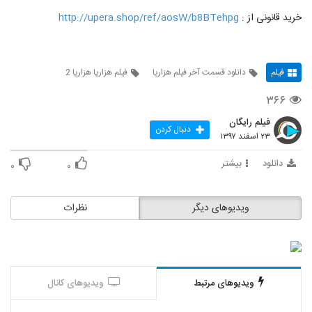
خرید قانونی از :
http://upera.shop/ref/aosW/b8BTehpg
فیلم
دانلود قسمت آخر فیلم هزارپا
فیلم هزارپا هزارپا 2
۳۶۶
فیلم رایگان
دنبال کردن
۲۳ اسفند ۱۳۹۷
دانلود
بیشتر
۰
۰
ویدیوهای دیگر
نظرات
ویدیوهای مرتبط
ویدیوهای کانال