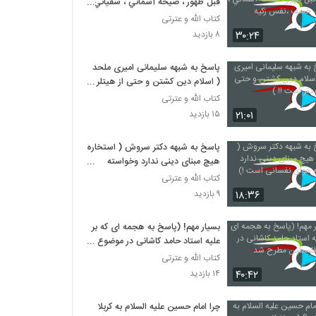
قبل ظهور ، صيحه آسماني ، سفياني ،
خسف ،نفس زکيه
کتاب الله و عترتی
۳۰:۲۴
۸ بازدید
پاسخ به شبهه سلیمانی امیری ملحد
( اسلام دین کشتن و حتی از هیتلر
بدتر است !! )
کتاب الله و عترتی
۲۱:۰۱
۱۵ بازدید
پاسخ به شبهه دکتر سروش ( استخاره
هیچ مبنای دینی ندارد وخواسته
هوای نفسانی است !)
کتاب الله و عترتی
۱۸:۳۶
۹ بازدید
بسیار مهم! (پاسخ به هجمه ای که بر
علیه استاد حامد کاشانی در موضوع
فلسطین مطرح شد
کتاب الله و عترتی
۴۰:۴۲
۱۴ بازدید
چرا امام حسین علیه السلام به کربلا