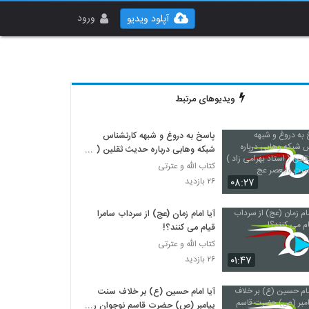
ورود
آپلود ویدیو
ویدیوهای مرتبط
پاسخ به دروغ و شبهه کارنشناس
شبکه وهابی درباره حدیث ثقلین (
استاد بهرامی زاد ) شبکه حضرت
کتاب الله و عترتی
ولیعصر عج
۰۸:۲۷
۲۶ بازدید
آیا امام زمان (عج) از سرداب سامرا
قیام می کنند؟!
کتاب الله و عترتی
۰۱:۴۷
۲۶ بازدید
آیا امام حسین (ع) بر خلاف سنت
پیامبر (ص) حضرت قاسم نوجوان را