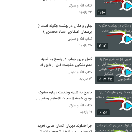
به جنگ فرستادند؟
کتاب الله و عترتی
۱۱:۱۰
۲۴ بازدید
زمان و مکان در بهشت چگونه است (
پرسمان اعتقادی استاد محمدی )
کتاب الله و عترتی
۰۱:۱۳
۲۵ بازدید
کامل ترین جواب در پاسخ به شبهه
عدم تشکیل حکومت قبل از ظهور امام
زمان عج ( بنی العباس دوم . روایات
کتاب الله و عترتی
احلاس . تشکیل حکومت معصومین
۰۱:۱۷:۴۵
۱۷ بازدید
پاسخ به شبهه وهابیت درباره مشرک
بودن شیعه !! حجت الاسلام رستم
نژاد
کتاب الله و عترتی
۱۶:۵۶
۱۹ بازدید
چرا خداوند مهربان انسان هایی آفرید
که جهنمی می شوند ؟ حجت الاسلام