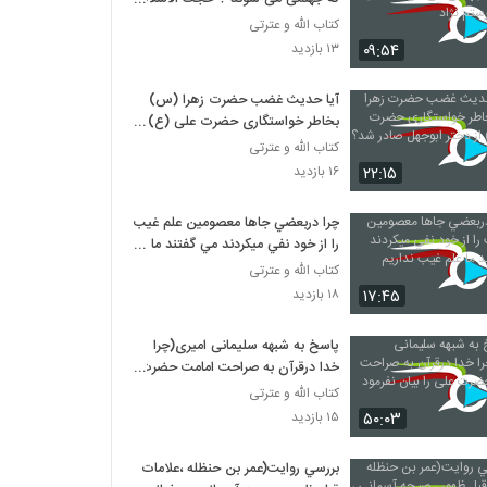
رستم نژاد
کتاب الله و عترتی
۰۹:۵۴
۱۳ بازدید
آیا حدیث غضب حضرت زهرا (س)
بخاطر خواستگاری حضرت علی (ع) از
دختر ابوجهل صادر شد؟
کتاب الله و عترتی
۲۲:۱۵
۱۶ بازدید
چرا دربعضي جاها معصومین علم غيب
را از خود نفي ميکردند مي گفتند ما
علم غيب نداريم
کتاب الله و عترتی
۱۷:۴۵
۱۸ بازدید
پاسخ به شبهه سلیمانی امیری(چرا
خدا درقرآن به صراحت امامت حضرت
علی را بیان نفرمود
کتاب الله و عترتی
۵۰:۰۳
۱۵ بازدید
بررسي روايت(عمر بن حنظله ،علامات