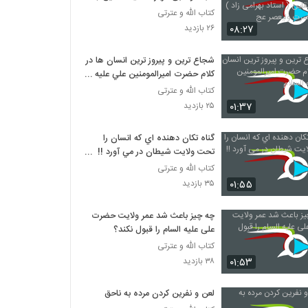
استاد بهرامی زاد ) شبکه حضرت
کتاب الله و عترتی
ولیعصر عج
۰۸:۲۷
۲۶ بازدید
شجاع ترين و پيروز ترين انسان ها در
کلام حضرت اميرالمومنين علي عليه
السلام
کتاب الله و عترتی
۰۱:۳۷
۲۵ بازدید
گناه تکان دهنده اي که انسان را
تحت ولايت شيطان در مي آورد !!
مهم
کتاب الله و عترتی
۰۱:۵۵
۳۵ بازدید
چه چیز باعث شد عمر ولایت حضرت
علی علیه السام را قبول نکند؟
کتاب الله و عترتی
۰۱:۵۳
۳۸ بازدید
لعن و نفرين کردن مرده به ناحق