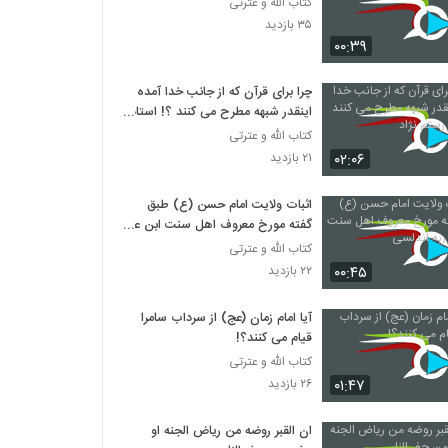
کتاب الله و عترتی
۳۵ بازدید
۰۰:۳۹
چرا برای قرآن که از جانب خدا آمده
اینقدر شبهه مطرح می کنند ؟! استاد
رستم نژاد
کتاب الله و عترتی
۰۲:۰۶
۲۱ بازدید
اثبات ولایت امام حسن (ع) طبق
گفته مورخ معروف اهل سنت ابن عبد
ربه اندلسی
کتاب الله و عترتی
۰۰:۴۵
۲۲ بازدید
آیا امام زمان (عج) از سرداب سامرا
قیام می کنند؟!
کتاب الله و عترتی
۰۱:۴۷
۲۶ بازدید
ان القبر روضه من ریاض الجنه او