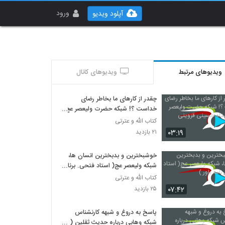
ورود
آپلود ویدیو
ویدیوهای مرتبط
ویدیوهای کانال
چقدر از کارهای ما بخاطر رضای
خداست ؟! شبکه حضرت ولیعصر عج
... استاد حسینی قزوینی
کتاب الله و عترتی
۰۳:۱۹
۲۱ بازدید
خوشبخترین و بدبخترین انسان ها،
شبکه ولیعصر عج( استاد فتحی. برنامه
باور )
کتاب الله و عترتی
۰۷:۴۲
۲۵ بازدید
پاسخ به دروغ و شبهه کارنشناس
شبکه وهابی درباره حدیث ثقلین (