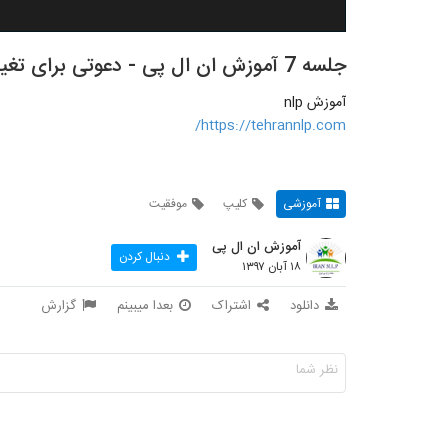
جلسه 7 آموزش ان ال پی - دعوتی برای تغییر
آموزش nlp
https://tehrannlp.com/
آموزشی
کلیپ
موفقیت
آموزش ان ال پی
دنبال کردن
۱۸ آبان ۱۳۹۷
دانلود
اشتراک
بعدا میبینم
گزارش