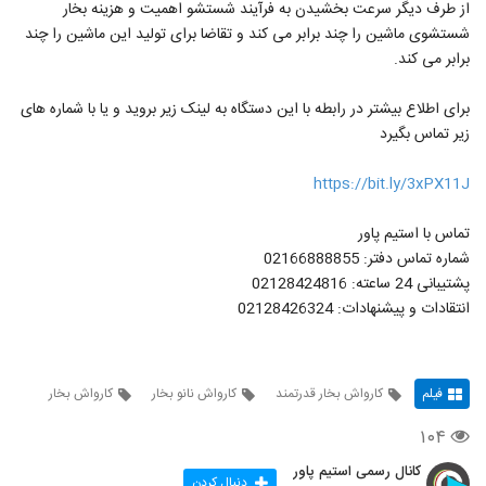
از طرف دیگر سرعت بخشیدن به فرآیند شستشو اهمیت و هزینه بخار
شستشوی ماشین را چند برابر می کند و تقاضا برای تولید این ماشین را چند
برابر می کند.
برای اطلاع بیشتر در رابطه با این دستگاه به لینک زیر بروید و یا با شماره های
زیر تماس بگیرد
https://bit.ly/3xPX11J
تماس با استیم پاور
شماره تماس دفتر: 02166888855
پشتیبانی 24 ساعته: 02128424816
انتقادات و پیشنهادات: 02128426324
فیلم
کارواش بخار قدرتمند
کارواش نانو بخار
کارواش بخار
۱۰۴
کانال رسمی استیم پاور
دنبال کردن