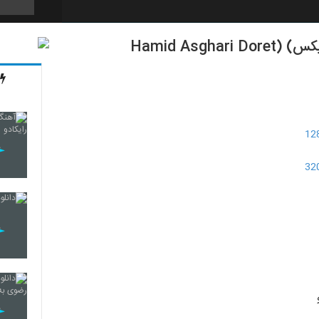
دانلود آهنگ حمید اصغری دورت بگردم (رمیکس) (Hamid Asghari Doret
140
141
142