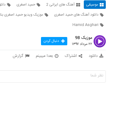
موسیقی
آهنگ های ایرانی 2
حمید اصغری
دانل
دانلود آهنگ های حمید اصغری
موزیک ویدیو حمید اصغری بنا
Hamid Asghari
موزیک 98
دنبال کردن
۲۲ مرداد ۱۳۹۷
دانلود
اشتراک
بعدا میبینم
گزارش