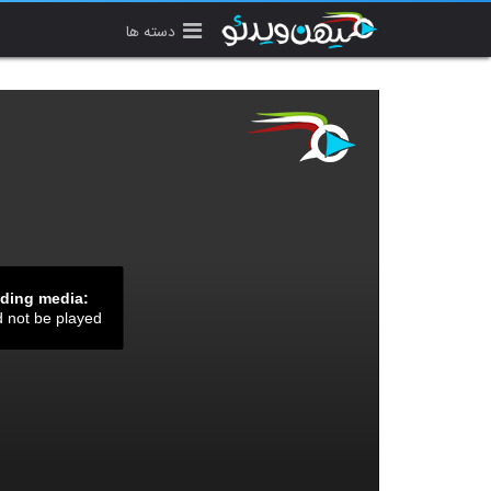
دسته ها
ading media:
d not be played