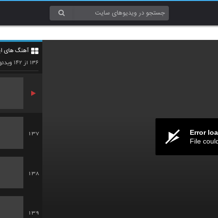
134
آهنگ های ایر
135
۱۴۲
۱۳۶
از
ویدئو
Error lo
137
File coul
138
139