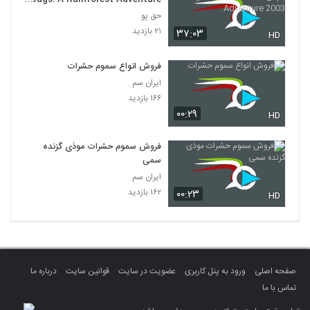
2003
حق پو
۲۱ بازدید
۳۷:۰۳
HD
فروش انواع سموم حشرات
ایران سم
۱۶۶ بازدید
۰۰:۲۹
HD
فروش سموم حشرات موذی گزنده
سمی
ایران سم
۱۶۲ بازدید
۰۰:۲۳
HD
صفحه اصلی
ورود به پنل کاربری
عضویت در سایت
قوانین سایت
درباره ما
تماس با ما