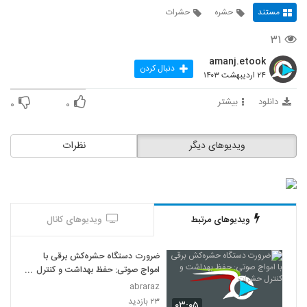
مستند
حشره
حشرات
۳۱
amanj.etook
دنبال کردن
۲۴ اردیبهشت ۱۴۰۳
دانلود
بیشتر
۰
۰
ویدیوهای دیگر
نظرات
ویدیوهای مرتبط
ویدیوهای کانال
ضرورت دستگاه حشره‌کش برقی با
امواج صوتی: حفظ بهداشت و کنترل
حشرات
abraraz
۲۳ بازدید
۰۳:۰۵