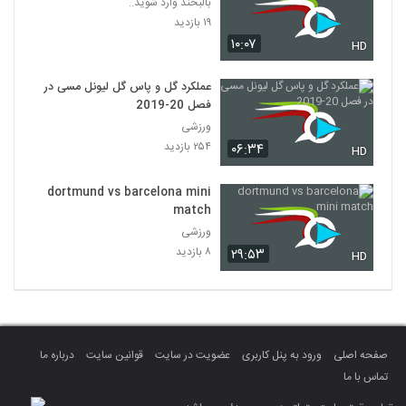
بالبخند وارد شوید..
۱۹ بازدید
۱۰:۰۷
HD
عملکرد گل و پاس گل لیونل مسی در
فصل 20-2019
ورزشی
۲۵۴ بازدید
۰۶:۳۴
HD
dortmund vs barcelona mini
match
ورزشی
۸ بازدید
۲۹:۵۳
HD
صفحه اصلی
ورود به پنل کاربری
عضویت در سایت
قوانین سایت
درباره ما
تماس با ما