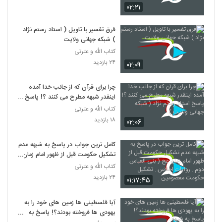
۰۲:۲۱
فرق تفسیر با تاویل ( استاد رستم نژاد
) شبکه جهانی ولایت
کتاب الله و عترتی
۲۴ بازدید
۰۲:۰۹
چرا برای قرآن که از جانب خدا آمده
اینقدر شبهه مطرح می کنند ؟! پاسخ
استاد رستم نژاد ( شبکه جهانی ولایت )
کتاب الله و عترتی
۱۸ بازدید
۰۲:۰۶
کامل ترین جواب در پاسخ به شبهه عدم
تشکیل حکومت قبل از ظهور امام زمان
عج ( بنی العباس دوم . روایات احلاس
کتاب الله و عترتی
. تشکیل حکومت معصومین
۲۴ بازدید
۰۱:۱۷:۴۵
آیا فلسطینی ها زمین های خود را به
یهودی ها فروخته بودند؟! پاسخ به