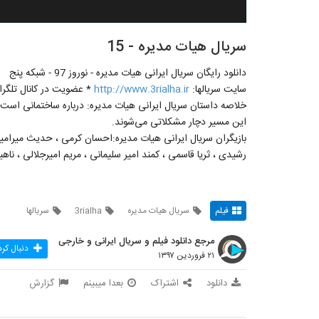
سریال هیات مدیره - 15
دانلود رایگان سریال ایرانی هیات مدیره - نوروز 97 - شبکه پنج
سایت سریالها:
http://www.3rialha.ir
* عضویت در کانال تلگرام
خلاصه داستان سریال ایرانی هیات مدیره: درباره ساختمانی است 
این مسیر دچار مشکلاتی می‌شوند.
بازیگران سریال ایرانی هیات مدیره:احسان کرمی ، حدیث میرامینی
رشیدی ، ثریا قاسمی ، کمند امیر سلیمانی ، مریم امیرجلالی ، نا
فیلم
سریال هیات مدیره
3rialha
سریالها
مرجع دانلود فیلم و سریال ایرانی و خارجی
دنبال کر
۲۱ فروردین ۱۳۹۷
دانلود
اشتراک
بعدا میبینم
گزارش