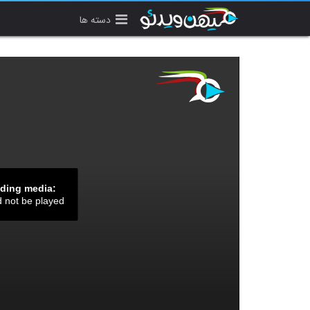
دسته ها
ading media:
d not be played