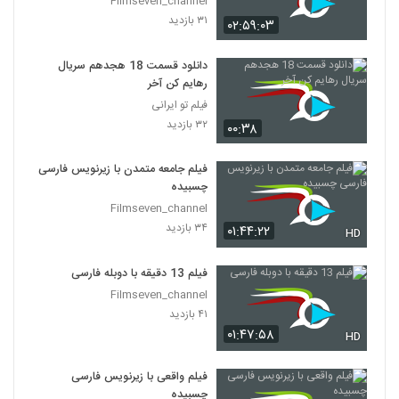
Filmseven_channel
۳۱ بازدید
۰۲:۵۹:۰۳
دانلود قسمت 18 هجدهم سریال
رهایم کن آخر
فیلم تو ایرانی
۳۲ بازدید
۰۰:۳۸
فیلم جامعه متمدن با زیرنویس فارسی
چسبیده
Filmseven_channel
۳۴ بازدید
۰۱:۴۴:۲۲
HD
فیلم 13 دقیقه با دوبله فارسی
Filmseven_channel
۴۱ بازدید
۰۱:۴۷:۵۸
HD
فیلم واقعی با زیرنویس فارسی
چسبیده