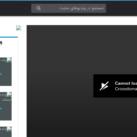
Cannot lo
Crossdomai