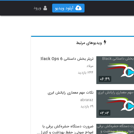
ورود
آپلود ویدیو
ویدیوهای مرتبط
تریلر بخش داستانی Black Ops 6
میلاد
۲۴۴ بازدید
۰۶:۴۹
نکات مهم معماری رایانش ابری
abraraz
۲۹ بازدید
۰۲:۰۲
ضرورت دستگاه حشره‌کش برقی با
امواج صوتی: حفظ بهداشت و کنترل