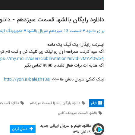
دانلود رایگان بالشها قسمت سیزدهم - دانلو
برای دانلود ♥ قسمت 13 سیزدهم سریال بالشها ♥ عموپورنگ اینجا کلیک کنید
اینترنت رایگان: یک گیگ یک ماهه
اگه سیم کارتت همراهه اول رو لینک زیر کلیک کن و ثبت نام کن
tps://my.mci.ir/user/clubInvitation?invId=vMYZDwb4j
اگه هدیه ات برات فعال نشد با 9990 تماس بگیر
لینک کمکی سریال بالش ها -->>
http://yon.ir/balesh13si
فیلم
دانلود رایگان بالشها قسمت سیزدهم
دانلود قسمت 13 سریال بالش ه
بالشها قسمت سیزدهم کامل
دانلود فیلم و سریال ایرانی جدید
دنبال کردن
۰۸ آبان ۱۳۹۷