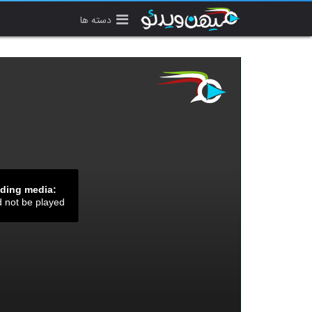
دسته ها
ading media:
d not be played