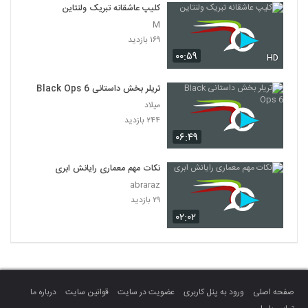
کلیپ عاشقانه تبریک ولنتاین
M
۱۶۹ بازدید
۰۰:۵۹
HD
تریلر بخش داستانی Black Ops 6
میلاد
۲۴۴ بازدید
۰۶:۴۹
نکات مهم معماری رایانش ابری
abraraz
۲۹ بازدید
۰۲:۰۲
صفحه اصلی
ورود به پنل کاربری
عضویت در سایت
قوانین سایت
درباره ما