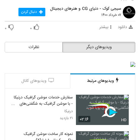
191
۱۷۹ بازدید
سیجی کوک - دنیای CG و هنرهای دیجیتال
دنبال کردن
۰۷ خرداد ۱۴۰۰
المنت آماده موشن گرافیک Motion
Elements
دانلود
بیشتر
192
۰
۰
۱۸۵ بازدید
تیزر موشن گرافیک صنعت حمل و نقل
ویدیوهای دیگر
نظرات
Transportation And Delivery
193
۱۷۹ بازدید
فوتیج موشن گرافیک آتش نشانی Fire
Station
194
۱۵۸ بازدید
ویدیوهای مرتبط
ویدیوهای کانال
کیت ابزار موشن گرافیک Explainer Video
سفارش خدمات موشن گرافیک درنیکا
Toolkit
195
- با موشن گرافیک به شگفتی‌های
۱۸۲ بازدید
بصری پویا شوید
درنیکا
پروژه آماده افترافکت معاملات ملکی Realtor
۲۱ بازدید
۰۲:۱۶
HD
Promo
196
۲۰۱ بازدید
نمونه کار ساخت موشن گرافیک