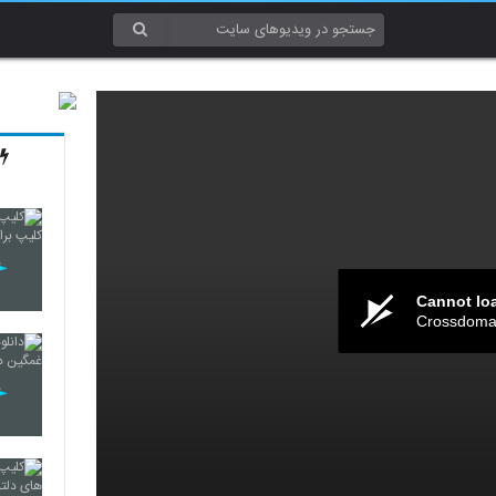
Cannot lo
Crossdomai