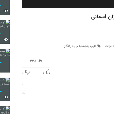
HD
زان آسمانی
HD
 اموات
کلیپ پنجشنبه و یاد رفتگان
۲۲۸
۰
۰
HD