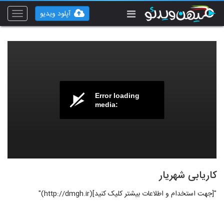
آپلود ویدیو
Toggle
vigation
Error loading
media:
کاریابی شهریار
"[جهت استخدام و اطلاعات بیشتر کلیک کنید](http://dmgh.ir)"