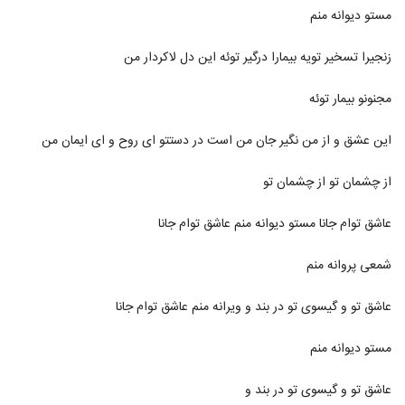
آهنگ دریای عشق از فرزین فروزان(پاپ)
مستو دیوانه منم
۸۹۶ بازدید
88
زنجیرا تسخیر تویه بیمارا درگیر توئه این دل لاکردار من
دانلود آهنگ نفس از احمدرضا شهریاری
مجنونو بیمار توئه
۱,۱۲۳ بازدید
89
این عشق و از من نگیر جان من است در دستتو ای روح و ای ایمان من
آهنگ ریحان از امیررضا پرهیزکاری(پاپ)
۷۵۰ بازدید
90
از چشمان تو از چشمان تو
عاشق توام جانا مستو دیوانه منم عاشق توام جانا
دانلود آهنگ بردی قلبمو از محمد زمان به
همراه متن ترانه
91
۱,۸۹۲ بازدید
شمعی پروانه منم
آهنگ سهیل دفتری بنام حالم فوق العادست
عاشق تو و گیسوی تو در بند و ویرانه منم عاشق توام جانا
۹۷۸ بازدید
92
مستو دیوانه منم
دانلود آهنگ عزیز جونم از ارسلان خلج
۱,۱۷۵ بازدید
عاشق تو و گیسوی تو در بند و
93