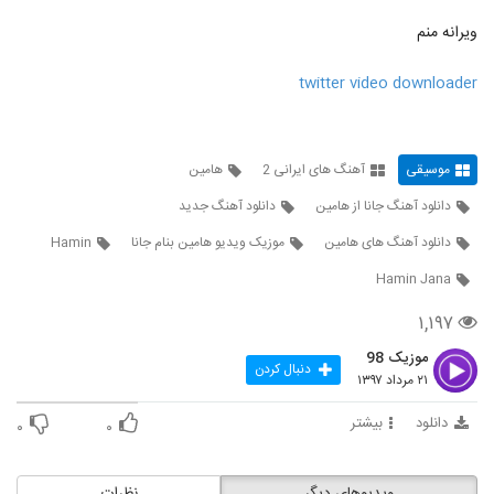
ویرانه منم
دانلود آهنگ محمد نجم هواتو دارم
۱,۴۱۰ بازدید
94
twitter video downloader
آهنگ الکی که نیست از سجاد سوشا(پاپ)
۸۶۹ بازدید
95
موسیقی
آهنگ های ایرانی 2
هامین
دانلود آهنگ جانا از هامین
دانلود آهنگ جدید
دانلود آهنگ جواد نشاطی دیوونه (Javad
Neshati Divoone)
دانلود آهنگ های هامین
موزیک ویدیو هامین بنام جانا
Hamin
96
۱,۰۰۹ بازدید
Hamin Jana
آهنگ ماه از علی مولایی(پاپ)
۱,۱۹۷
۸۶۰ بازدید
97
موزیک 98
دنبال کردن
۲۱ مرداد ۱۳۹۷
دانلود آهنگ جدید و زیبای بهزاد پکس با نام
بگم از چی برات
دانلود
بیشتر
98
۰
۰
۱,۱۸۲ بازدید
Armin Nosrati Baghalet Mikonam