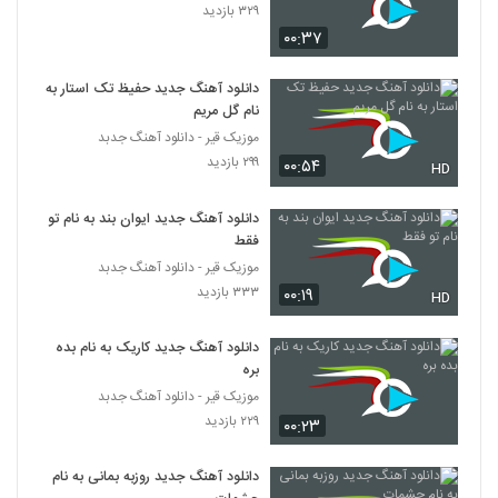
۳۲۹ بازدید
۰۰:۳۷
آهنگ آره آره از محمد رستمی(پاپ)
۹۵۲ بازدید
111
دانلود آهنگ جدید حفیظ تک استار به
نام گل مریم
موزیک زیبای پاکت نامه از سپهر خلسه
موزیک قیر - دانلود آهنگ جدبد
۲,۰۹۳ بازدید
۲۹۹ بازدید
۰۰:۵۴
112
HD
دانلود آهنگ جدید ایوان بند به نام تو
Meysam Ebrahimi Bighararam
فقط
۶۹۰ بازدید
113
موزیک قیر - دانلود آهنگ جدبد
۳۳۳ بازدید
۰۰:۱۹
HD
Mehdi Azar Bighararam
۵۵۴ بازدید
114
دانلود آهنگ جدید کاریک به نام بده
بره
موزیک قیر - دانلود آهنگ جدبد
دانلود آهنگ محمد اصفهانی هوامو نداشتی
(Mohammad Esfahani Havamo
۲۲۹ بازدید
۰۰:۲۳
115
Nadashti)
۱,۳۷۱ بازدید
دانلود آهنگ جدید روزبه بمانی به نام
دانلود آهنگ هزار خاطره از فرهاد جواهر کلام به