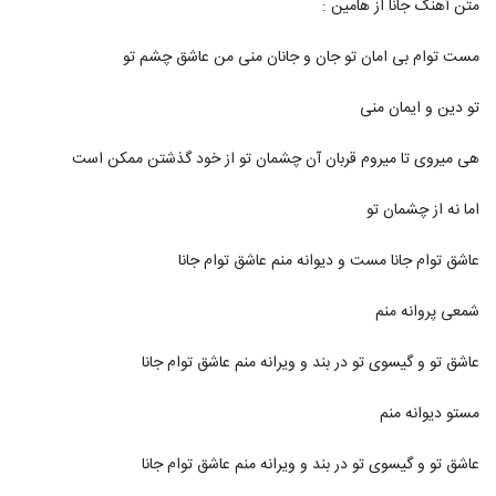
متن آهنگ جانا از هامین :
82
۵,۰۷۲ بازدید
مست توام بی امان تو جان و جانان منی من عاشق چشم تو
موزیک زیبای همه چی هست از سهراب ام جی
۱,۵۰۹ بازدید
83
تو دین و ایمان منی
آهنگ شهر حسود از علی زند وکیلی(سنتی)
هی میروی تا میروم قربان آن چشمان تو از خود گذشتن ممکن است
۱,۹۱۱ بازدید
84
اما نه از چشمان تو
دانلود آهنگ مرتضی سرمدی امیدمو نگیر
عاشق توام جانا مست و دیوانه منم عاشق توام جانا
(Morteza Sarmadi Omidamo Nagir)
85
۲,۱۰۹ بازدید
شمعی پروانه منم
دانلود آهنگ رفتی که برگردی از عماد حامدی به
همراه متن ترانه
عاشق تو و گیسوی تو در بند و ویرانه منم عاشق توام جانا
86
۴,۴۱۶ بازدید
مستو دیوانه منم
آهنگ ادوارد بنام کی به جز تو
۱,۶۸۱ بازدید
87
عاشق تو و گیسوی تو در بند و ویرانه منم عاشق توام جانا