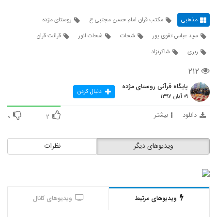
مذهبی
مکتب قران امام حسن مجتبی ع
روستای مژده
سید عباس تقوی پور
شحات
شحات انور
قرائت قران
ربری
شاکرنزاد
۲۱۲
پایگاه قرآنی روستای مژده
دنبال کردن
۰۹ آبان ۱۳۹۷
دانلود
بیشتر
۰
۲
ویدیوهای دیگر
نظرات
ویدیوهای مرتبط
ویدیوهای کانال