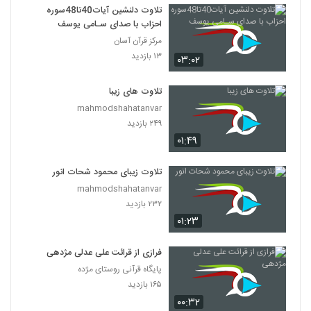
تلاوت دلنشین آیات40تا48سوره
احزاب با صدای سـامی یوسف
مرکز قرآن آسان
۱۳ بازدید
۰۳:۰۲
تلاوت های زیبا
mahmodshahatanvar
۲۴۹ بازدید
۰۱:۴۹
تلاوت زیبای محمود شحات انور
mahmodshahatanvar
۲۳۲ بازدید
۰۱:۲۳
فرازی از قرائت علی عدلی مژدهی
پایگاه قرآنی روستای مژده
۱۶۵ بازدید
۰۰:۳۲