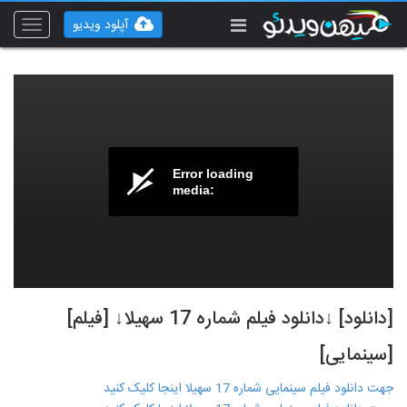
آپلود ویدیو
Toggle
vigation
Error loading
media:
[دانلود] ↓دانلود فیلم شماره 17 سهیلا↓ [فیلم]
[سینمایی]
جهت دانلود فیلم سینمایی شماره 17 سهیلا اینجا کلیک کنید