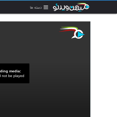
دسته ها
ading media:
d not be played