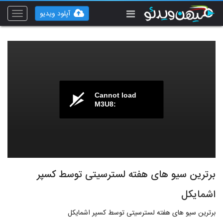
آپلود ویدیو
Toggle
vigation
Cannot load
M3U8:
برترین سیو های هفته لسترسیتی توسط کسپر
اشمایکل
برترین سیو های هفته لسترسیتی توسط کسپر اشمایکل