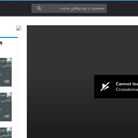
HD
Cannot lo
Crossdomai
HD