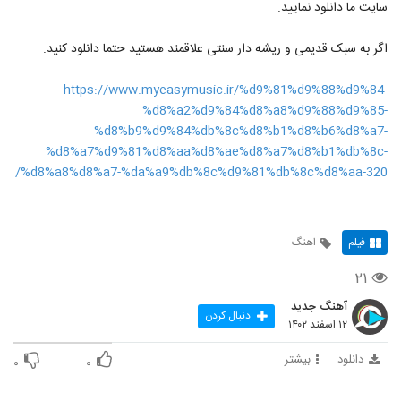
سایت ما دانلود نمایید.
اگر به سبک قدیمی و ریشه دار سنتی علاقمند هستید حتما دانلود کنید.
https://www.myeasymusic.ir/%d9%81%d9%88%d9%84-
%d8%a2%d9%84%d8%a8%d9%88%d9%85-
%d8%b9%d9%84%db%8c%d8%b1%d8%b6%d8%a7-
%d8%a7%d9%81%d8%aa%d8%ae%d8%a7%d8%b1%db%8c-
%d8%a8%d8%a7-%da%a9%db%8c%d9%81%db%8c%d8%aa-320/
فیلم
اهنگ
۲۱
آهنگ جدید
دنبال کردن
۱۲ اسفند ۱۴۰۲
دانلود
بیشتر
۰
۰