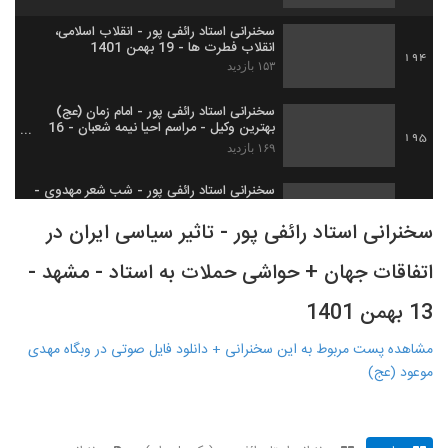
سخنرانی استاد رائفی پور - انقلاب اسلامی،
انقلاب فطرت ها - 19 بهمن 1401
194
۱۵۳ بازدید
سخنرانی استاد رائفی پور - امام زمان (عج)
بهترین وکیل - مراسم احیا نیمه شعبان - 16
195
اسفند 1401
۱۶۹ بازدید
سخنرانی استاد رائفی پور - شب شعر مهدوی -
12 اسفند 1401 - تهران
196
سخنرانی استاد رائفی پور - تاثیر سیاسی ایران در
۳۰۱ بازدید
اتفاقات جهان + حواشی حملات به استاد - مشهد -
فیلم کامل مصاحبه با استاد رائفی پور با موضوع
سربازی اجباری یا حرفه‌ای؟ - 11 خرداد 1402
197
13 بهمن 1401
۲۵۱ بازدید
مشاهده پست مربوط به این سخنرانی + دانلود فایل صوتی در وبگاه مهدی
موعود (عج)