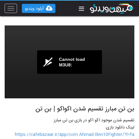
آپلود ویدیو
Toggle
vigation
Cannot load
M3U8:
بن تن مبارز تقسیم شدن اکواکو | بن تن
تقسیم شدن موجود اکو اکو در بازی بن تن مبارز
لینک دانلود بازی:
https://cafebazaar.ir/app/com.Ahmad.Ben10Fighter/?l=fa