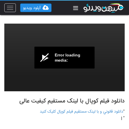
آپلود ویدیو
Toggle
vigation
Error loading
media:
دانلود فیلم کوپال با لینک مستقیم کیفیت عالی
"
دانلود قانوني و با لينک مستقيم فیلم کوپال کليک کنيد
" |