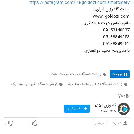
https://instagram.com/_u/goldozi.com.embroidery
سایت گلدوزان ایران:
www. goldozi.com
تلفن تماس جهت هماهنگی:
09153140037
05138849953
05138849952
با مدیریت: مجید ذوالفقاری
تبلیغات
واردات دستگاه تک کله دوخت تشک
واردات دستگاه بدنه زن ماسک سه لایه
فروش دستگاه نگین زن اتوماتیک
۷۰
گلدوزی2121
دنبال کردن
۳۰ تیر ۱۴۰۰
دانلود
بیشتر
۰
۰