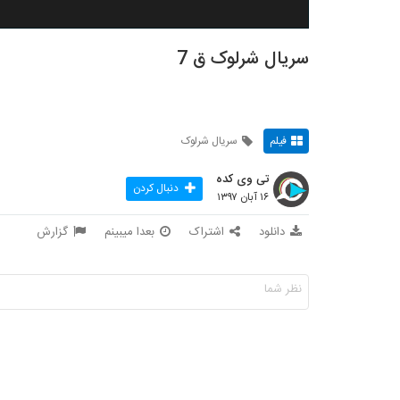
سریال شرلوک ق 7
فیلم
سریال شرلوک
تی وی کده
دنبال کردن
۱۶ آبان ۱۳۹۷
دانلود
اشتراک
بعدا میبینم
گزارش