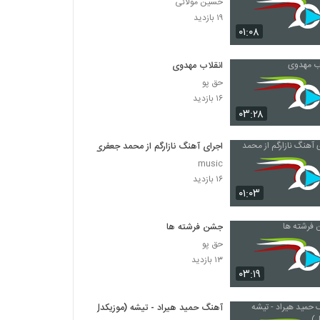
حسین مولائی
۱۹ بازدید
۰۱:۰۸
انقلاب مهدوی
حق پو
۱۶ بازدید
۰۳:۲۸
اجرای آهنگ نازارگم از محمد جعفری
music
۱۶ بازدید
۰۱:۰۳
جشن فرشته ها
حق پو
۱۳ بازدید
۰۳:۱۹
آهنگ حمید هیراد - تیشه (موزیکدل)