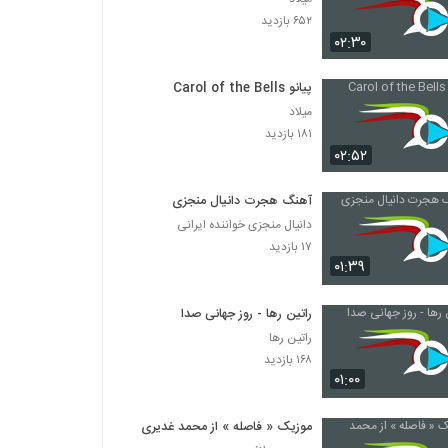
۶۵۲ بازدید
۰۲:۳۰
پیانو Carol of the Bells
میلاد
۱۸۱ بازدید
۰۲:۵۲
آهنگ هجرت دانیال منجزی
دانیال منجزی خواننده ایرانی
۱۷ بازدید
۰۱:۳۹
راتین رها - روز جهانی صدا
راتین رها
۱۶۸ بازدید
۰۱:۰۰
موزیک « فاصله » از محمد غدیری