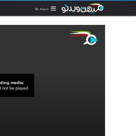
دسته ها
ading media:
d not be played