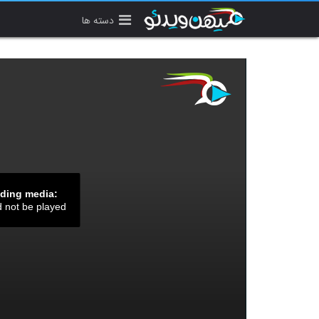
دسته ها
ading media:
d not be played