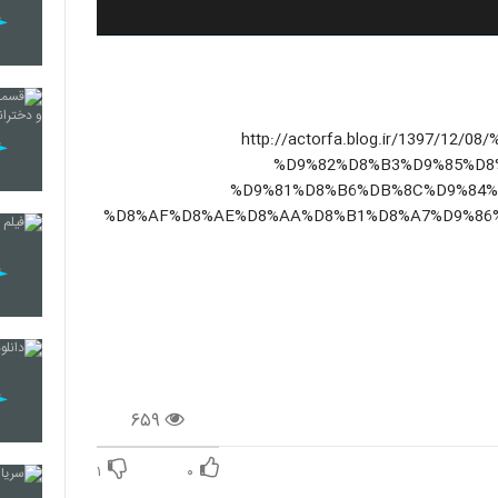
(http://actorfa.blog.ir/1397/
%D9%82%D8%B3%D9%85%D8
%D9%81%D8%B6%DB%8C%D9%84%
%D8%AF%D8%AE%D8%AA%D8%B1%D8%A7%D9%86%
۶۵۹
۱
۰