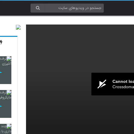
Cannot lo
Crossdomai