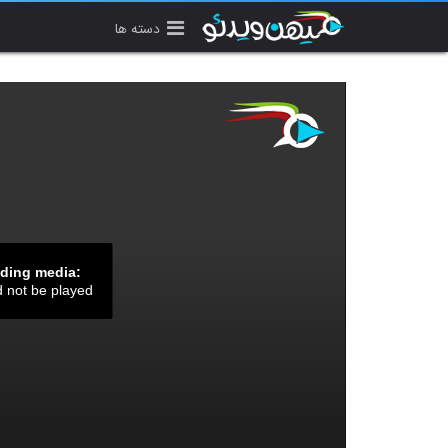
دسته ها
ading media:
d not be played