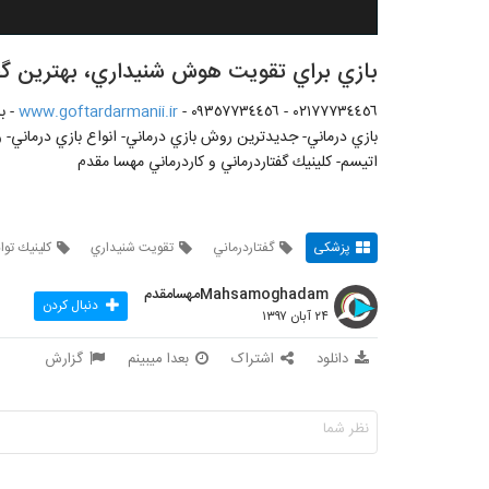
بازي براي تقويت هوش شنيداري، بهترين گف
٠٢١٧٧٧٣٤٤٥٦ - ٠٩٣٥٧٧٣٤٤٥٦ -
www.goftardarmanii.ir
- ب
بازي درماني- جديدترين روش بازي درماني- انواع بازي درماني- و
اتيسم- كلينيك گفتاردرماني و كاردرماني مهسا مقدم
پزشکی
گفتاردرماني
تقويت شنيداري
كلينيك تو
Mahsamoghadamمهسامقدم
دنبال کردن
۲۴ آبان ۱۳۹۷
دانلود
اشتراک
بعدا میبینم
گزارش