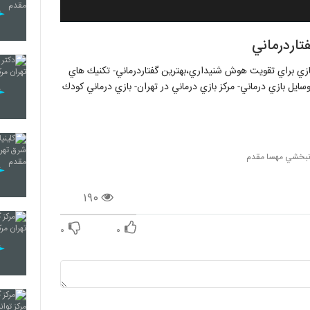
تاردرماني
ازي براي تقويت هوش شنيداري،بهترين گفتاردرماني- تكنيك هاي
سايل بازي درماني- مركز بازي درماني در تهران- بازي درماني كودك
انبخشي مهسا مقدم
۱۹۰
۰
۰