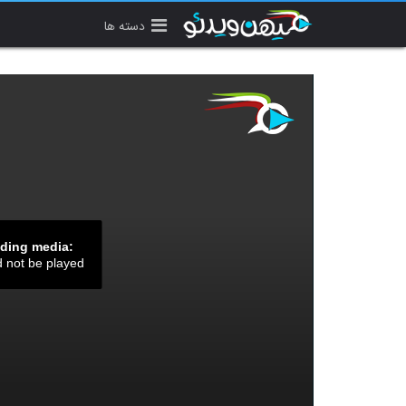
دسته ها
ading media:
d not be played