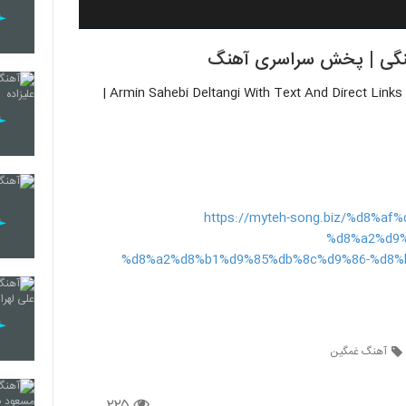
لتنگی | پخش سراسری آهنگ
دانلود آهنگ جدید آرمین صاحبی به نام دلتنگی | Armin Sahebi Deltangi With Text And Direct Links In TehSong |
https://myteh-song.biz/%d8%
%d8%a2%d9%
%d8%a2%d8%b1%d9%85%db%8c%d9%86-%d8%
آهنگ غمگین
۲۲۵