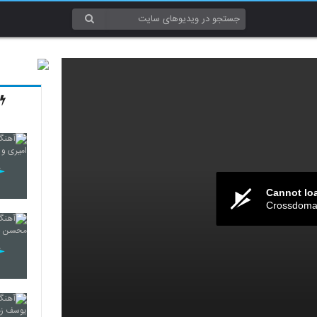
Cannot lo
Crossdomai