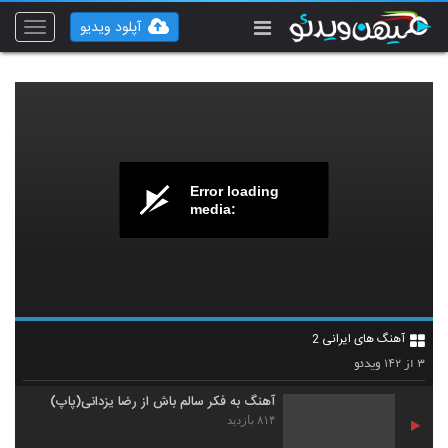
آپلود ویدیو
Toggle
vigation
Error loading
media:
آهنگ پاپریکا بند بنام اتفاق
۱,۳۱۷ بازدید
1
موزیک زیبای صداها از جی دال
آهنگ های ایرانی 2
۱,۹۷۱ بازدید
2
۱۴۲
۳
از
ویدئو
آهنگ به فکر سالم باش از رضا یزدانی(پاپ)
۸۱۴ بازدید