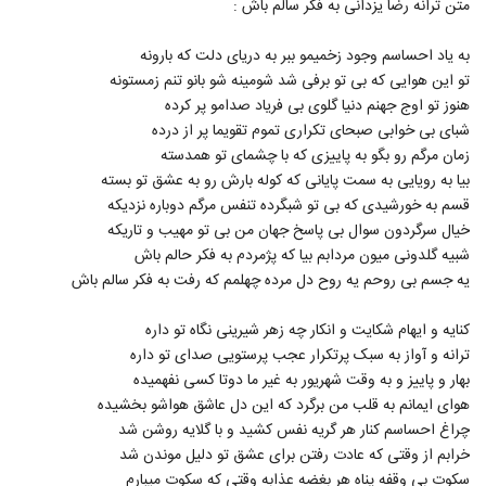
متن ترانه رضا یزدانی به فکر سالم باش :
9
به یاد احساسم وجود زخمیمو ببر به دریای دلت که بارونه
دانلود آهنگ از عشق بگو از رضا بهرام به همراه
تو این هوایی که بی تو برفی شد شومینه شو بانو تنم زمستونه
متن ترانه
10
هنوز تو اوج جهنم دنیا گلوی بی فریاد صدامو پر کرده
۲,۳۸۵ بازدید
شبای بی خوابی صبحای تکراری تموم تقویما پر از درده
ایوان بند آهنگ منو دریاب (رمیکس)
زمان مرگم رو بگو به پاییزی که با چشمای تو همدسته
۷,۵۸۶ بازدید
بیا به رویایی به سمت پایانی که کوله بارش رو به عشق تو بسته
11
قسم به خورشیدی که بی تو شبگرده تنفس مرگم دوباره نزدیکه
خیال سرگردون سوال بی پاسخ جهان من بی تو مهیب و تاریکه
سعید کیا آهنگ دلت میاد
شبیه گلدونی میون مردابم بیا که پژمردم به فکر حالم باش
۱,۲۵۸ بازدید
12
یه جسم بی روحم یه روح دل مرده چهلمم که رفت به فکر سالم باش
دانلود آهنگ میثاق جوهری عادت کردم
کنایه و ایهام شکایت و انکار چه زهر شیرینی نگاه تو داره
(Misagh Johari Adat Kardam)
ترانه و آواز به سبک پرتکرار عجب پرستویی صدای تو داره
13
۱,۲۲۸ بازدید
بهار و پاییز و به وقت شهریور به غیر ما دوتا کسی نفهمیده
هوای ایمانم به قلب من برگرد که این دل عاشق هواشو بخشیده
دانلود آهنگ جدید و زیبای بابک مجتبایی با نام
دل بده
چراغ احساسم کنار هر گریه نفس کشید و با گلایه روشن شد
14
۹۵۱ بازدید
خرابم از وقتی که عادت رفتن برای عشق تو دلیل موندن شد
سکوت بی وقفه پناه هر بغضه عذابه وقتی که سکوت میبارم