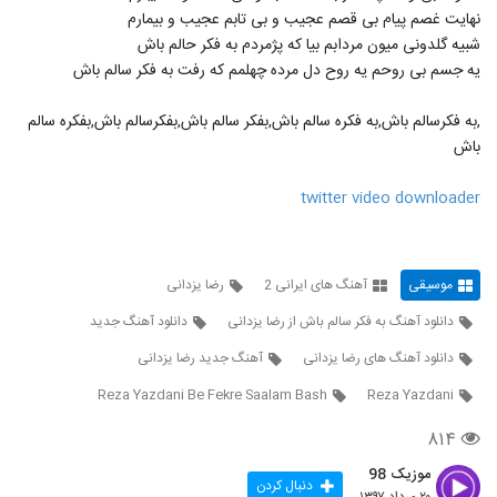
دانلود آهنگ چشمانت آرزوست از ایهام بند
نهایت غصم پیام بی قصم عجیب و بی تابم عجیب و بیمارم
۱,۳۳۲ بازدید
15
شبیه گلدونی میون مردابم بیا که پژمردم به فکر حالم باش
یه جسم بی روحم یه روح دل مرده چهلمم که رفت به فکر سالم باش
دانلود آهنگ جدید و زیبای حامد محضرنیا با نام
پنجره فولاد
,به فکرسالم باش,به فکره سالم باش,بفکر سالم باش,بفکرسالم باش,بفکره سالم
16
۸۸۰ بازدید
باش
ایمان محمدی آهنگ عروس آسمونی (رمیکس)
twitter video downloader
۱,۳۵۴ بازدید
17
دانلود آهنگ جدید و زیبای آصف آریا با نام چه
موسیقی
آهنگ های ایرانی 2
رضا یزدانی
عجب
18
۱,۳۲۶ بازدید
دانلود آهنگ به فکر سالم باش از رضا یزدانی
دانلود آهنگ جدید
دانلود آهنگ های رضا یزدانی
آهنگ جدید رضا یزدانی
دانلود آهنگ جدید و زیبای یوسف بهراد با نام
اتفاق
19
Reza Yazdani Be Fekre Saalam Bash
Reza Yazdani
۱,۲۴۶ بازدید
۸۱۴
آهنگ آصف آریا (رمیکس) از دی جی میلاد
شیرزاد(پاپ)
موزیک 98
20
دنبال کردن
۳,۶۵۹ بازدید