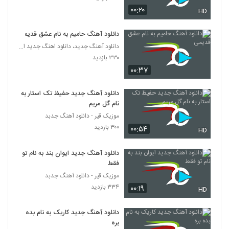
دانلود آهنگ کار دادی دستم از پازل بند
۰۰:۲۰
HD
۱,۷۵۱ بازدید
32
دانلود آهنگ حامیم به نام عشق قدیمی
دانلود آهنگ جدید، دانلود اهنگ جدید ایرانی
حسین توکلی آهنگ سرت چی اومده
۳۳۰ بازدید
۱,۲۳۹ بازدید
33
۰۰:۳۷
دانلود آهنگ جدید و زیبای حسین توکلی با نام
دانلود آهنگ جدید حفیظ تک استار به
پرپر زدم برات
34
نام گل مریم
۲,۰۲۶ بازدید
موزیک قیر - دانلود آهنگ جدبد
۳۰۰ بازدید
۰۰:۵۴
دانلود آهنگ جدید و زیبای امیرحسین میری با
HD
نام جان تویی
35
۱,۳۹۰ بازدید
دانلود آهنگ جدید ایوان بند به نام تو
فقط
Majid Rezaei Ideal
موزیک قیر - دانلود آهنگ جدبد
۷۶۵ بازدید
36
۳۳۴ بازدید
۰۰:۱۹
HD
آهنگ مخاطب دل از کوروش بند(پاپ)
دانلود آهنگ جدید کاریک به نام بده
۹۰۳ بازدید
بره
37