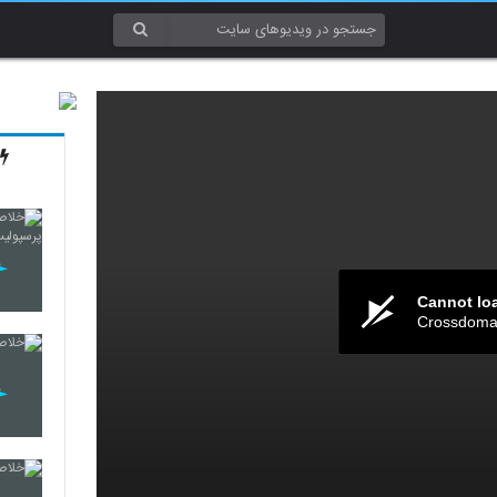
Cannot lo
Crossdomai