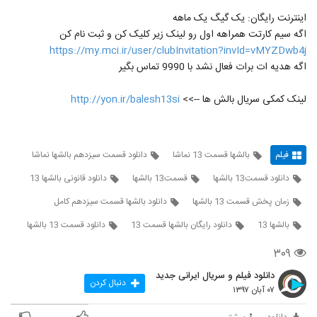
اینترنت رایگان: یک گیگ یک ماهه
اگه سیم کارتت همراهه اول رو لینک زیر کلیک کن و ثبت نام کن
https://my.mci.ir/user/clubInvitation?invId=vMYZDwb4j
اگه هدیه ات برات فعال نشد با 9990 تماس بگیر
لینک کمکی سریال بالش ها -->>
http://yon.ir/balesh13si
فیلم
بالشها قسمت 13 نماشا
دانلود قسمت سیزدهم بالشها نماشا
دانلود قسمت13 بالشها
قسمت13 بالشها
دانلود قانونی بالشها 13
زمان پخش قسمت 13 بالشها
دانلود بالشها قسمت سیزدهم کامل
بالشها 13
دانلود رایگان بالشها قسمت 13
دانلود قسمت 13 بالشها
۳۰۹
دانلود فیلم و سریال ایرانی جدید
دنبال کردن
۰۷ آبان ۱۳۹۷