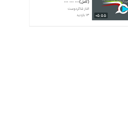
(کامل)--- --- ---
الناز شاکردوست
۰۵:۵۵
۱۳ بازدید