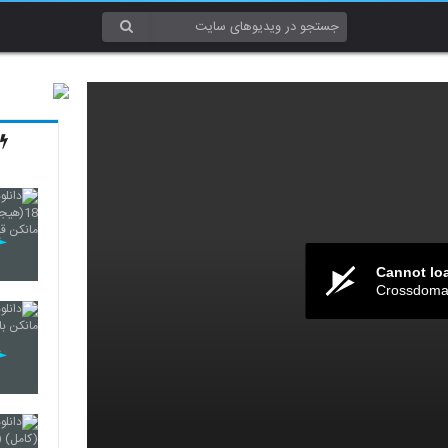
Cannot lo
Crossdomai