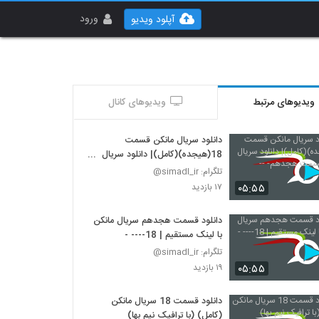
ورود
آپلود ویدیو
ویدیوهای مرتبط
ویدیوهای کانال
دانلود سریال مانکن قسمت
18(هیجده)(کامل)| دانلود سریال
مانکن قسمت هجدهم- --
تلگرام: simadl_ir@
۰۵:۵۵
۱۷ بازدید
دانلود قسمت هجدهم سریال مانکن
با لینک مستقیم | 18---- -
تلگرام: simadl_ir@
۰۵:۵۵
۱۹ بازدید
دانلود قسمت 18 سریال مانکن
(کامل) (با ترافیک نیم بها)