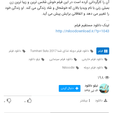
آن را کارگردانی کرده است در این فیلم خوش شانس ترین و زیبا ترین زن
بمبئی زنی با نام ویدیا بالان که خوشحال و شاد زندگی می کند. او زندگی خود
را تغییر می دهد و اتفاقاتی برایش پیش می آید.
...
لینک دانلود مستقیم فیلم:
http://niloodownload.ir/?p=1043
فیلم
دانلود فیلم دوبله غذای شما Tumhari Sulu 2017
دانلود فیلم
دانلود فیلم خارجی
دانلود فیلم سینمایی
نیلو دانلود
دانلود فیلم دوبله
Niloodlir
۱۹۸
نیلو دانلود
دنبال کردن
۰۴ تیر ۱۳۹۸
دانلود
بیشتر
۰
۰