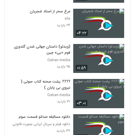
مرغ سحر از استاد شجریان
life
۲۴ بازدید
۰۴:۲۲
(ویدئو) داستان جهانی شدن گلدوزی
قوم «یی» چین
Gahan media
۲۵ بازدید
۰۱:۵۹
???? پشت صحنه کتاب صوتی (
نیروی بی پایان )
Gahan media
۳۱ بازدید
۰۳:۰۱
دانلود مساابقه صداتو قسمت سوم
دانلود فیلم و سریال ایرانی بصورت قانونی
۳۲ بازدید