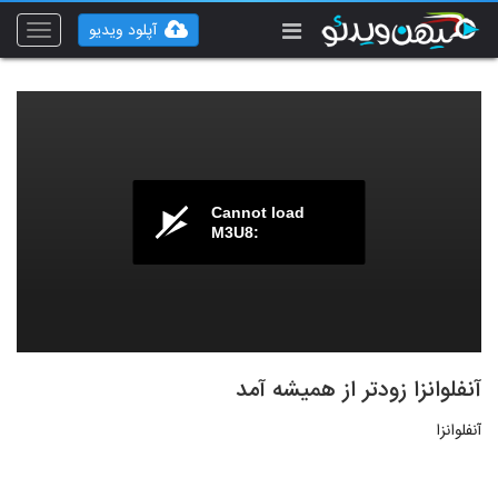
آپلود ویدیو
Toggle
vigation
Cannot load
M3U8:
آنفلوانزا زودتر از همیشه آمد
آنفلوانزا