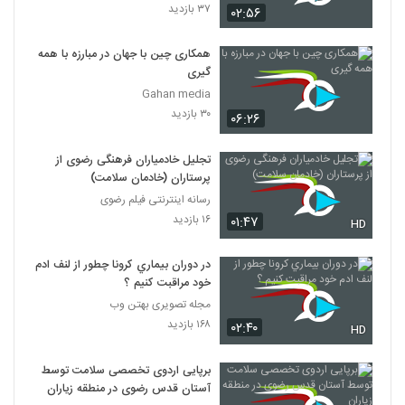
۳۷ بازدید
۰۲:۵۶
همکاری چین با جهان در مبارزه با همه
گیری
Gahan media
۳۰ بازدید
۰۶:۲۶
تجلیل خادمیاران فرهنگی رضوی از
پرستاران (خادمان سلامت)
رسانه اینترنتی فیلم رضوی
۱۶ بازدید
۰۱:۴۷
HD
در دوران بيماري كرونا چطور از لنف ادم
خود مراقبت كنيم ؟
مجله تصویری بهتن وب
۱۶۸ بازدید
۰۲:۴۰
HD
برپایی اردوی تخصصی سلامت توسط
آستان قدس رضوی در منطقه زیاران