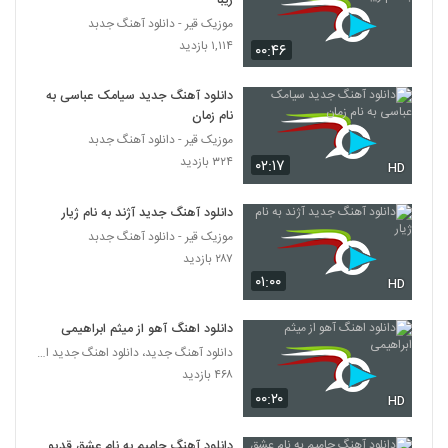
زیبا
همراه متن ترانه
116
۷۰۶ بازدید
موزیک قیر - دانلود آهنگ جدبد
۱,۱۱۴ بازدید
۰۰:۴۶
دانلود آهنگ مجتبی شاه علی آغوشتو وا کن
(Mojtaba Shah Ali Aghoosheto Va
117
Kon)
دانلود آهنگ جدید سیامک عباسی به
۱,۱۳۲ بازدید
نام زمان
موزیک قیر - دانلود آهنگ جدبد
موزیک زیبای اصلا حواست هست از سان بند
۳۲۴ بازدید
۰۲:۱۷
۹۵۲ بازدید
HD
118
دانلود آهنگ جدید آژند به نام ژیار
Mohammad Lotfi Narefigh
موزیک قیر - دانلود آهنگ جدبد
۴,۲۴۴ بازدید
119
۲۸۷ بازدید
۰۱:۰۰
HD
دانلود آهنگ جدید و زیبای علیرضا آذر با نام
آلبوم
دانلود اهنگ آهو از میثم ابراهیمی
120
۱,۱۳۸ بازدید
دانلود آهنگ جدید، دانلود اهنگ جدید ایرانی
۴۶۸ بازدید
دانلود آهنگ جدید و زیبای آرمین نصرتی با نام
۰۰:۲۰
سر کاری
HD
121
۸۹۸ بازدید
دانلود آهنگ حامیم به نام عشق قدیمی