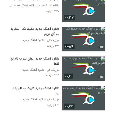
دانلود آهنگ آقای داماد از آرمین نصرتی به
دانلود آهنگ جدید، دانلود اهنگ جدید ایرانی
همراه متن ترانه
122
۳۳۰ بازدید
۴,۹۲۱ بازدید
۰۰:۳۷
آهنگ گلپری جون از آرمین نصرتی(پاپ)
دانلود آهنگ جدید حفیظ تک استار به
۹,۰۶۸ بازدید
123
نام گل مریم
موزیک قیر - دانلود آهنگ جدبد
دانلود آهنگ مرتضی غلامی عاشقم باش
۳۰۰ بازدید
۰۰:۵۴
HD
۱,۴۲۸ بازدید
124
دانلود آهنگ جدید ایوان بند به نام تو
فقط
آهنگ کمر باریک از وحید فریاد(پاپ)
۲,۴۴۲ بازدید
موزیک قیر - دانلود آهنگ جدبد
125
۳۳۴ بازدید
۰۰:۱۹
HD
Mahan Bahramkhan Ravanparish
دانلود آهنگ جدید کاریک به نام بده
۶۲۲ بازدید
126
بره
موزیک قیر - دانلود آهنگ جدبد
دانلود آهنگ مهدی ماهان جادوی چشمات
۲۲۹ بازدید
۰۰:۲۳
(Mehdi Mahan Jadooye Cheshmat)
127
۱,۳۹۶ بازدید