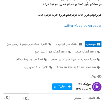
دانلود آهنگ محمدرضا هدایتی من دیوانه
بیا محکم بگیر دستای سردم که بی تو کوه دردم
نیستم
105
۱,۰۳۶ بازدید
عزیزجونم,عزیز جانم,عزیزجانم,عزیزه جونم,عزیزه جانم
موزیک زیبای عاشق شدن از محسن ابراهیم
زاده
twitter video downloader
106
۳,۶۳۷ بازدید
Iman Ghiasi Tab Tond
موسیقی
آهنگ های ایرانی 2
دانلود آهنگ عزیز جونم از ارسلان خلج
۷۲۴ بازدید
107
دانلود آهنگ جدید
دانلود آهنگ های ارسلان خلج
دانلود آهنگ جدید و زیبای سینا سرلک با نام
موزیک ویدیو ارسلان خلج بنام عزیز جونم
آهنگ جدید ارسلان خلج
چشمای آبی
108
۱,۲۹۹ بازدید
Arsalan Khalaj Azize Joonam
دانلود آهنگ های پاپ
۱,۱۷۵
دانلود آهنگ جدید و زیبای کاوه یغمایی با نام
جاده (رمیکس)
109
موزیک 98
۸۶۶ بازدید
دنبال کردن
۲۱ مرداد ۱۳۹۷
دانلود آهنگ سجاد حاتمی دلبر جذاب (Sajad
دانلود
بیشتر
Hatami Delbar Jazab)
۰
۰
110
۹۸۷ بازدید