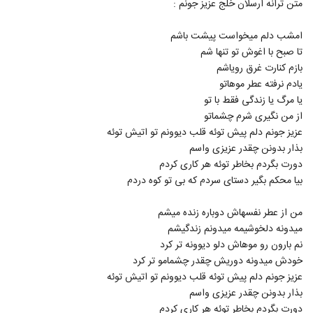
متن ترانه ارسلان خلج عزیز جونم :
99
امشب دلم میخواست پیشت باشم
دانلود آهنگ دیدی آخر رفت از آرین یاری به
تا صبح با اغوش تو تنها شم
همراه متن ترانه
100
بازم کنارت غرق رویاشم
۱,۲۸۶ بازدید
یادم نرفته عطر موهاتو
آهنگ علی پارسا بنام بمون واسم
یا مرگ یا زندگی فقط با تو
۴,۹۹۵ بازدید
از من نگیری شرم چشماتو
101
عزیز جونم دلم پیش توئه قلب دیوونم تو اتیش توئه
بذار بدونن چقدر عزیزی واسم
آهنگ بد نشو از محمد چناری(پاپ)
دورت بگردم بخاطر توئه هر کاری کردم
۷۷۱ بازدید
102
بیا محکم بگیر دستای سردم که بی تو کوه دردم
دانلود آهنگ تریپل بند مال منی
من از عطر نفسهاش دوباره زنده میشم
۲,۱۹۸ بازدید
میدونه دلخوشیمه میدونم زندگیشم
103
نم بارون رو موهاش دلو دیوونه تر کرد
خودش میدونه دوریش چقدر چشمامو تر کرد
آهنگ سالار (جدید) بنام دستامو ول نکن
عزیز جونم دلم پیش توئه قلب دیوونم تو اتیش توئه
۱,۱۰۴ بازدید
104
بذار بدونن چقدر عزیزی واسم
دورت بگردم بخاطر توئه هر کاری کردم